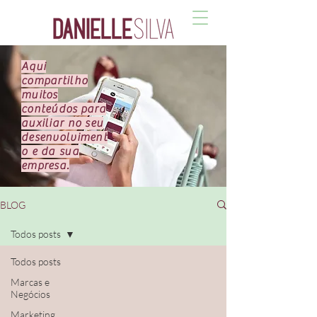
Aqui
compartilho
muitos
conteúdos para
auxiliar no seu
desenvolviment
o e da sua
empresa.
BLOG
Todos posts
Todos posts
Marcas e
Negócios
Marketing