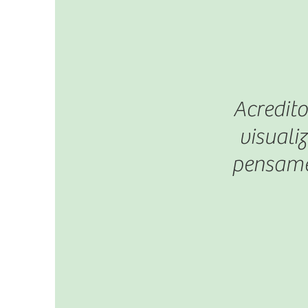
Acredit
visuali
pensamen