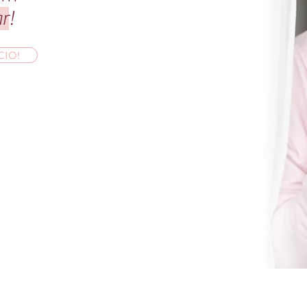
ar
!
IO!