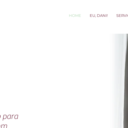
HOME
EU, DANI!
SERV
o para
om