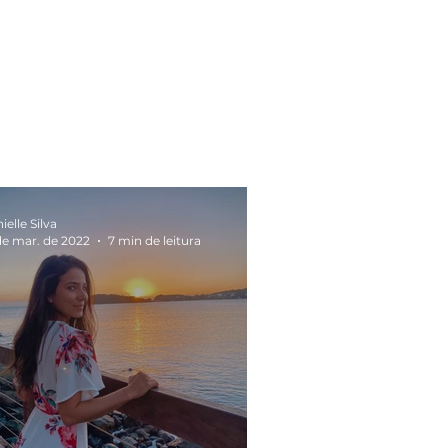
ielle Silva
de mar. de 2022
7 min de leitura