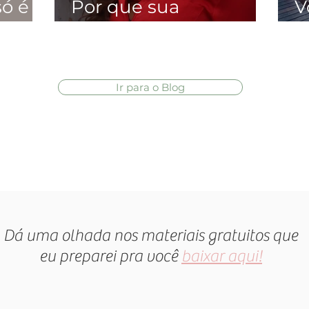
só é
Por que sua
V
iser
produtividade é
a
oscilante?
r
i
Ir para o Blog
Dá uma olhada nos materiais gratuitos que
eu preparei pra você
baixar aqui!