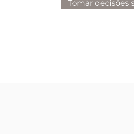
Tomar decisões 
difícil se você qu