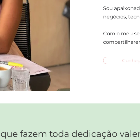
Sou apaixonad
negócios, tecno
Com o meu serv
compartilhare
Conheça
 que fazem toda dedicação valer 