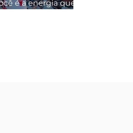
ocê é a energia que
trai, mas você
ealmente sabe o que
sso quer dizer?