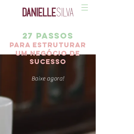
27 passos
para estruturar
um
negócio de
sucesso
Baixe agora!