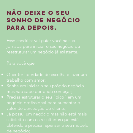
NÃO DEIXE O SEU
SONHO DE NEGÓCIO
PARA DEPOIS.
Esse checklist vai guiar você na sua
jornada para iniciar o seu negócio ou
reestruturar um negócio já existente.
Para você que:
Quer ter liberdade de escolha e fazer um
trabalho com amor;
Sonha em iniciar o seu próprio negócio
mas não sabe por onde começar;
Precisa estruturar o seu “bico” em um
negócio profissional para aumentar o
valor de percepção do cliente;
Já possui um negócio mas não está mais
satisfeito com os resultados que está
obtendo e precisa repensar o seu modelo
de negócio;