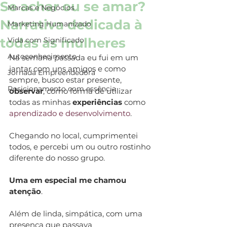
Se achar ou se amar?
Marcas e Negócios
Narrativa dedicada à
Marketing Humanizado
todas as mulheres
Vida com Significado
Autoconhecimento
Na semana passada eu fui em um 
jantar com uns amigos e como 
Jornada Empreendedora
sempre, busco estar presente, 
Posicionamento com essência
observar
, como forma de utilizar 
todas as minhas 
experiências
 como 
aprendizado e desenvolvimento
.
Chegando no local, cumprimentei 
todos, e percebi um ou outro rostinho 
diferente do nosso grupo.
Uma em especial me chamou 
atenção
.
Além de linda, simpática, com uma 
presença que passava