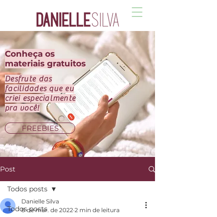
Conheça os
materiais gratuitos
Desfrute das
facilidades que eu
criei especialmente
pra você!
FREEBIES
Post
Todos posts
Danielle Silva
Todos posts
8 de mar. de 2022
2 min de leitura