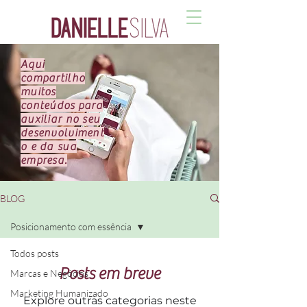
Aqui
compartilho
muitos
conteúdos para
auxiliar no seu
desenvolviment
o e da sua
empresa.
BLOG
Posicionamento com essência
Todos posts
Posts em breve
Marcas e Negócios
Marketing Humanizado
Explore outras categorias neste